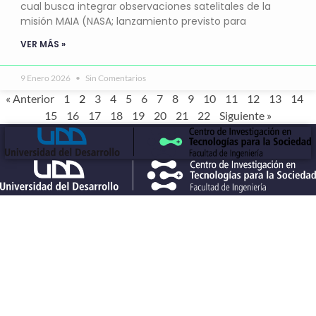
cual busca integrar observaciones satelitales de la
misión MAIA (NASA; lanzamiento previsto para
VER MÁS »
9 Enero 2026
Sin Comentarios
« Anterior
1
2
3
4
5
6
7
8
9
10
11
12
13
14
15
16
17
18
19
20
21
22
Siguiente »