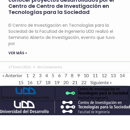
Centro de Centro de Investigación en
Tecnologías para la Sociedad
El Centro de Investigación en Tecnologías para la
Sociedad de la Facultad de Ingeniería UDD realizó el
Seminario Abierto de Investigación, evento que tuvo
por
VER MÁS »
27 Enero 2021
Sin Comentarios
« Anterior
1
2
3
4
5
6
7
8
9
10
11
12
13
14
15
16
17
18
19
20
21
22
Siguiente »