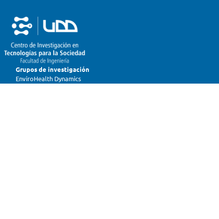
Grupos de investigación
EnviroHealth Dynamics
Modular Diagnostics
Extreme Environments
Extended Realities
New Materials
Extreme Access
Tech Policy
Transforming Future
Mindful Making
Future Elements
Links de interés
Nosotros
Investigación
Noticias y eventos